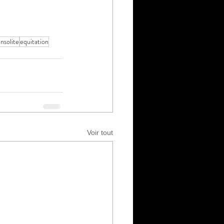
nsolite
equitation
Voir tout