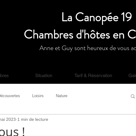
La Canopée 19
Chambres d'hôtes en 
Anne et Guy sont heureux de vous acc
bres
Situation
Tarif & Réservation
Gal
écouvertes
Loisirs
Nature
mai 2023
1 min de lecture
ous !