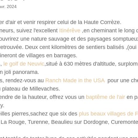
avr. 2024
d'air et venir respirer celui de la Haute Corrèze.
neurs, suivez l'excellent 
Itinérêve
 ,en cheminant le long d
uvrirez une nature sauvage et des paysages somptueu
 retrouvée. Deux cent kilomètres de sentiers balisés ,(ou
neront de villages en barrages.
,
 le golf de Neuvic
,situé à 630 mètres d'altitude, surplom
un joli panorama.
rs, rendez-vous au 
Ranch Made in the USA
  pour une c
 plateau de Millevaches.
endre de la hauteur, offrez vous un 
baptême de l'air
 en p
.   
illes pierres,sachez que six des 
plus beaux villages de 
 La Rouge, Turenne, Beaulieu sur Dordogne, Curemonte 