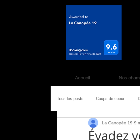
Accueil
Nos cham
Tous les posts
Coups de coeur.
D
La Canopée 19
9 
Évadez v