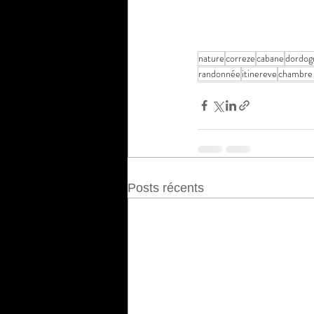
nature
correze
cabane
dordog
randonnée
itinereve
chambre 
Posts récents