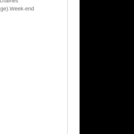
ochaines 
odge).Week-end 