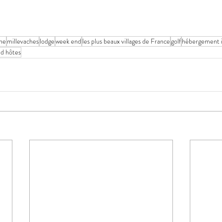
ne
millevaches
lodge
week end
les plus beaux villages de France
golf
hébergement i
d hôtes