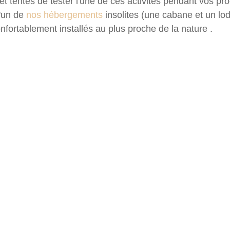
et tentés de tester l'une de ces activités pendant vos pr
'un de
 nos hébergements
 insolites (une cabane et un l
nfortablement installés au plus proche de la nature . 