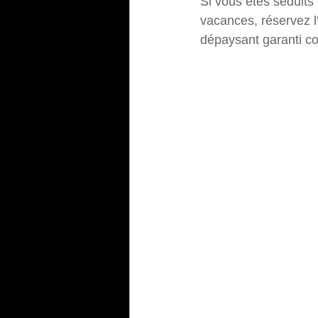
Si vous êtes séduits 
vacances, réservez l
dépaysant garanti co