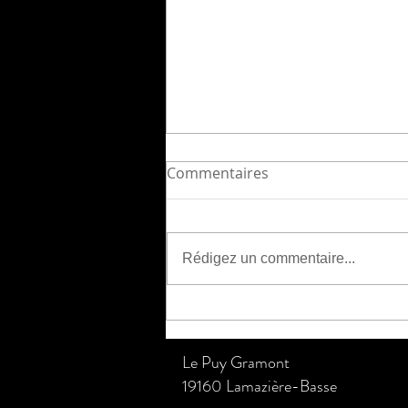
Commentaires
Rédigez un commentaire...
Quelles différences entre
gîte et chambres d'hôtes ?
Le Puy Gramont
19160 Lamazière-Basse