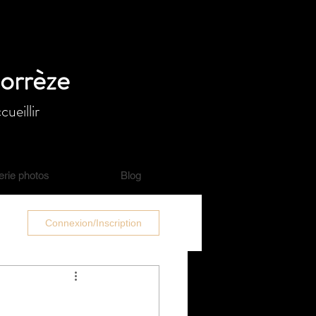
Corrèze
ueillir
erie photos
Blog
Connexion/Inscription