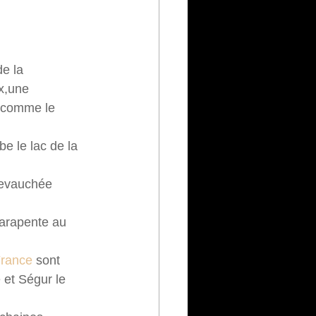
e la 
x,une 
i comme le 
be le lac de la 
hevauchée 
arapente au 
France
 sont 
et Ségur le 