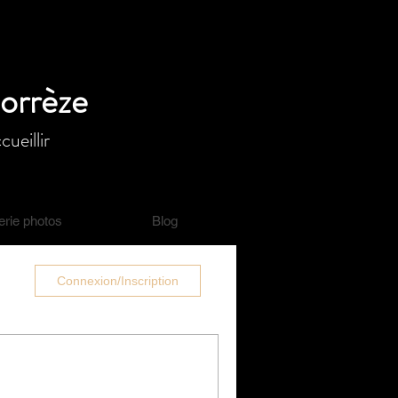
Corrèze
ueillir
erie photos
Blog
Connexion/Inscription