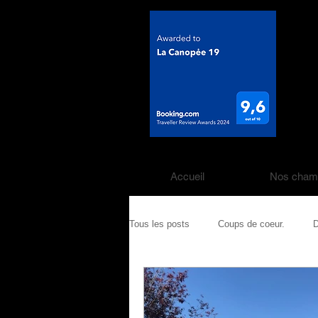
Accueil
Nos cham
Tous les posts
Coups de coeur.
D