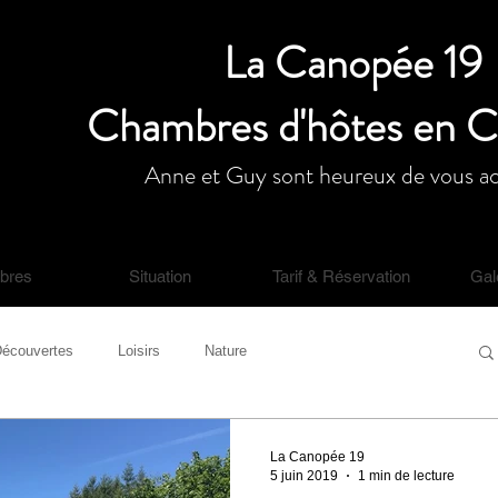
La Canopée 19
Chambres d'hôtes en 
Anne et Guy sont heureux de vous acc
bres
Situation
Tarif & Réservation
Gal
écouvertes
Loisirs
Nature
La Canopée 19
5 juin 2019
1 min de lecture